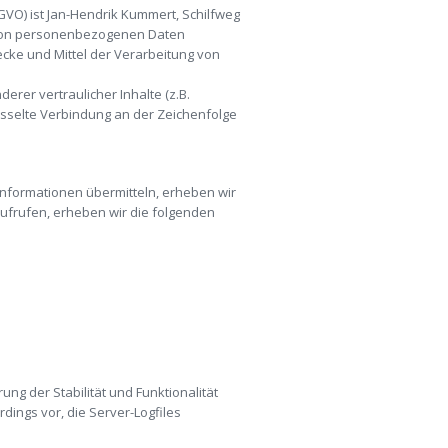
VO) ist Jan-Hendrik Kummert, Schilfweg
g von personenbezogenen Daten
ecke und Mittel der Verarbeitung von
er vertraulicher Inhalte (z.B.
üsselte Verbindung an der Zeichenfolge
 Informationen übermitteln, erheben wir
aufrufen, erheben wir die folgenden
ung der Stabilität und Funktionalität
dings vor, die Server-Logfiles