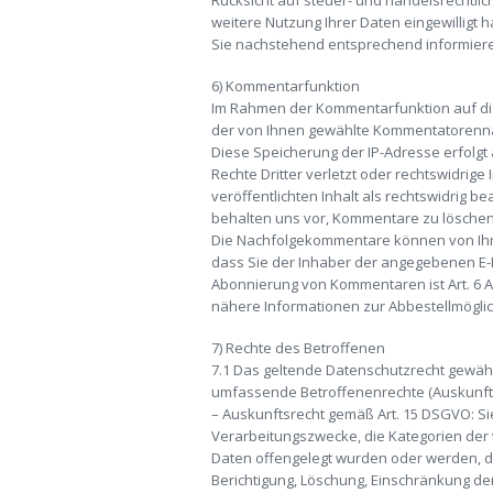
Rücksicht auf steuer- und handelsrechtlic
weitere Nutzung Ihrer Daten eingewilligt
Sie nachstehend entsprechend informier
6) Kommentarfunktion
Im Rahmen der Kommentarfunktion auf di
der von Ihnen gewählte Kommentatorenname
Diese Speicherung der IP-Adresse erfolgt
Rechte Dritter verletzt oder rechtswidrige I
veröffentlichten Inhalt als rechtswidrig be
behalten uns vor, Kommentare zu löschen,
Die Nachfolgekommentare können von Ihnen
dass Sie der Inhaber der angegebenen E-M
Abonnierung von Kommentaren ist Art. 6 A
nähere Informationen zur Abbestellmöglich
7) Rechte des Betroffenen
7.1 Das geltende Datenschutzrecht gewäh
umfassende Betroffenenrechte (Auskunfts-
– Auskunftsrecht gemäß Art. 15 DSGVO: S
Verarbeitungszwecke, die Kategorien de
Daten offengelegt wurden oder werden, di
Berichtigung, Löschung, Einschränkung de