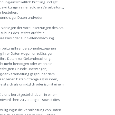
ung einschließlich Profiling und ggf.
Auswirkungen einer solchen Verarbeitung,
er bestehen;
 unrichtiger Daten und/oder
 Vorliegen der Voraussetzungen des Art.
usübung des Rechts auf freie
nteresses oder zur Geltendmachung,
rarbeitung Ihrer personenbezogenen
ung Ihrer Daten wegen unzulässiger
 Ihre Daten zur Geltendmachung,
cht mehr benötigen oder wenn Sie
rechtigten Gründe überwiegen;
ung der Verarbeitung gegenüber dem
nbezogenen Daten offengelegt wurden,
ist sich als unmöglich oder ist mit einem
e uns bereitgestellt haben, in einem
twortlichen zu verlangen, soweit dies
nwilligung in die Verarbeitung von Daten