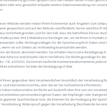
he Aufbewahrungsfristen gesperrt und nach Ablauf dieser Fristen gelöscht,
 haben oder eine gesetzlich erlaubte weitere Datenverwendung von unserer
en.
eser Website werden neben Ihrem Kommentar auch Angaben zum Zeitpun
 gespeichert und auf der Website veröffentlicht. Ferner wird Ihre IP-Adr
 aus Sicherheitsgründen und für den Fall, dass die betroffene Person d
nhalte postet. Ihre E-Mailadresse benötigen wir, um mit Ihnen in Kontakt zu t
anstanden sollte. Rechtsgrundlagen für die Speicherung Ihrer Daten sind die
 wenn sie von Dritten als rechtswidrig beanstandet werden.
 als Nutzer abonniert werden. Sie erhalten hierzu eine Bestätigungs-E-M
ail-Adresse sind (Double-Opt-In-Verfahren). Die Rechtsgrundlage für die 
bs. 1 lit. a DSGVO. Sie können laufende Kommentarabonnements jederzeit 
keit entnehmen Sie bitte der Bestätigungs-E-Mail.
rt Ihnen gegenüber dem Verantwortlichen hinsichtlich der Verarbeitung
 und Interventionsrechte), über die wir Sie nachstehend informieren:
ie haben insbesondere ein Recht auf Auskunft über Ihre von uns verarbe
r verarbeiteten personenbezogenen Daten, die Empfänger oder Kategori
e geplante Speicherdauer bzw. die Kriterien für die Festlegung der Spei
r Verarbeitung, Widerspruch gegen die Verarbeitung, Beschwerde bei eine