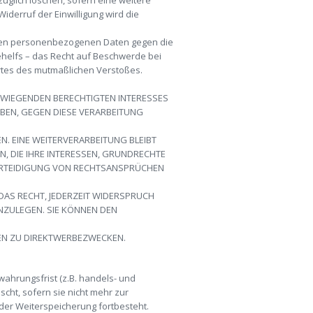
züglich löschen, sofern eine weitere
iderruf der Einwilligung wird die
enden personenbezogenen Daten gegen die
ehelfs – das Recht auf Beschwerde bei
Ortes des mutmaßlichen Verstoßes.
WIEGENDEN BERECHTIGTEN INTERESSES
EBEN, GEGEN DIESE VERARBEITUNG
. EINE WEITERVERARBEITUNG BLEIBT
 DIE IHRE INTERESSEN, GRUNDRECHTE
ERTEIDIGUNG VON RECHTSANSPRÜCHEN
DAS RECHT, JEDERZEIT WIDERSPRUCH
NZULEGEN. SIE KÖNNEN DEN
EN ZU DIREKTWERBEZWECKEN.
ahrungsfrist (z.B. handels- und
cht, sofern sie nicht mehr zur
der Weiterspeicherung fortbesteht.