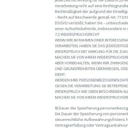
jederzeit mit Wirkung für die Zukunft zu 
Verarbeitung nicht auf eine Rechtsgrundla
Rechtmäßigkeit der aufgrund der Einwillig
– Recht auf Beschwerde gemäß Art. 77 DS
DSGVO verstößt, haben Sie – unbeschadet
einer Aufsichtsbehörde, insbesondere in 
7.2 WIDERSPRUCHSRECHT
WENN WIR IM RAHMEN EINER INTERESSE
VERARBEITEN, HABEN SIE DAS JEDERZEITI
WIDERSPRUCH MIT WIRKUNG FÜR DIE ZUK
MACHEN SIE VON IHREM WIDERSPRUCHSREC
ABER VORBEHALTEN, WENN WIR ZWINGEND
UND GRUNDFREIHEITEN ÜBERWIEGEN, OD
DIENT.
WERDEN IHRE PERSONENBEZOGENEN DATEN
GEGEN DIE VERARBEITUNG SIE BETREFFE
WIDERSPRUCH WIE OBEN BESCHRIEBEN A
MACHEN SIE VON IHREM WIDERSPRUCHSRE
8) Dauer der Speicherung personenbezo
Die Dauer der Speicherung von personenb
steuerrechtliche Aufbewahrungsfristen). 
Vertragserfüllung oder Vertragsanbahnung