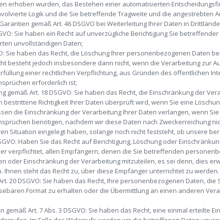
nen erhoben wurden, das Bestehen einer automatisierten Entscheidungsfind
nvolvierte Logik und die Sie betreffende Tragweite und die angestrebten 
 Garantien gemäß Art. 46 DSGVO bei Weiterleitung Ihrer Daten in Drittländ
GVO: Sie haben ein Recht auf unverzügliche Berichtigung Sie betreffender
erten unvollständigen Daten;
O: Sie haben das Recht, die Löschung Ihrer personenbezogenen Daten bei
ht besteht jedoch insbesondere dann nicht, wenn die Verarbeitung zur A
füllung einer rechtlichen Verpflichtung, aus Gründen des öffentlichen I
prüchen erforderlich ist;
ung gemäß Art. 18 DSGVO: Sie haben das Recht, die Einschränkung der Ve
 bestrittene Richtigkeit Ihrer Daten überprüft wird, wenn Sie eine Lösch
sen die Einschränkung der Verarbeitung Ihrer Daten verlangen, wenn Sie
nsprüchen benötigen, nachdem wir diese Daten nach Zweckerreichung ni
 Situation eingelegt haben, solange noch nicht feststeht, ob unsere be
 DSGVO: Haben Sie das Recht auf Berichtigung, Löschung oder Einschränk
eser verpflichtet, allen Empfängern, denen die Sie betreffenden persone
n oder Einschränkung der Verarbeitung mitzuteilen, es sei denn, dies erwe
Ihnen steht das Recht zu, über diese Empfänger unterrichtet zu werden.
rt. 20 DSGVO: Sie haben das Recht, Ihre personenbezogenen Daten, die Si
sebaren Format zu erhalten oder die Übermittlung an einen anderen Veran
gen gemäß Art. 7 Abs. 3 DSGVO: Sie haben das Recht, eine einmal erteilte Ei