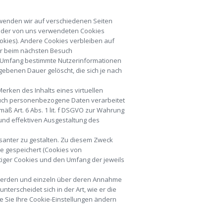
rwenden wir auf verschiedenen Seiten
ge der von uns verwendeten Cookies
okies). Andere Cookies verbleiben auf
er beim nächsten Besuch
n Umfang bestimmte Nutzerinformationen
ebenen Dauer gelöscht, die sich je nach
erken des Inhalts eines virtuellen
auch personenbezogene Daten verarbeitet
äß Art. 6 Abs. 1 lit. f DSGVO zur Wahrung
und effektiven Ausgestaltung des
santer zu gestalten. Zu diesem Zweck
te gespeichert (Cookies von
iger Cookies und den Umfang der jeweils
t werden und einzeln über deren Annahme
erscheidet sich in der Art, wie er die
ie Sie Ihre Cookie-Einstellungen ändern