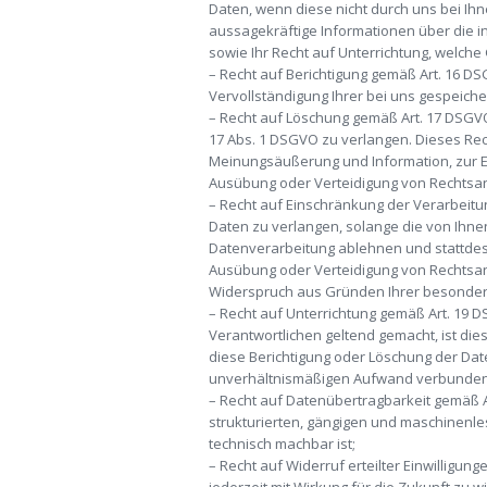
Daten, wenn diese nicht durch uns bei Ih
aussagekräftige Informationen über die i
sowie Ihr Recht auf Unterrichtung, welche
– Recht auf Berichtigung gemäß Art. 16 DS
Vervollständigung Ihrer bei uns gespeich
– Recht auf Löschung gemäß Art. 17 DSGV
17 Abs. 1 DSGVO zu verlangen. Dieses Rec
Meinungsäußerung und Information, zur Er
Ausübung oder Verteidigung von Rechtsans
– Recht auf Einschränkung der Verarbeit
Daten zu verlangen, solange die von Ihnen
Datenverarbeitung ablehnen und stattdes
Ausübung oder Verteidigung von Rechtsa
Widerspruch aus Gründen Ihrer besonderen
– Recht auf Unterrichtung gemäß Art. 19
Verantwortlichen geltend gemacht, ist di
diese Berichtigung oder Löschung der Date
unverhältnismäßigen Aufwand verbunden. 
– Recht auf Datenübertragbarkeit gemäß A
strukturierten, gängigen und maschinenle
technisch machbar ist;
– Recht auf Widerruf erteilter Einwilligun