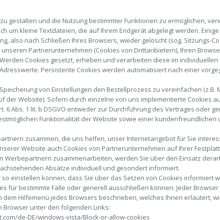
 zu gestalten und die Nutzung bestimmter Funktionen zu ermöglichen, ve
ich um kleine Textdateien, die auf Ihrem Endgerät abgelegt werden. Eini
, also nach Schließen Ihres Browsers, wieder gelöscht (sog. Sitzungs-Co
 unseren Partnerunternehmen (Cookies von Drittanbietern), Ihren Brows
 Werden Cookies gesetzt, erheben und verarbeiten diese im individuelle
Adresswerte. Persistente Cookies werden automatisiert nach einer vorgeg
Speicherung von Einstellungen den Bestellprozess zu vereinfachen (z.B. M
f der Website). Sofern durch einzelne von uns implementierte Cookies 
t. 6 Abs. 1 lit. b DSGVO entweder zur Durchführung des Vertrages oder gem
estmöglichen Funktionalität der Website sowie einer kundenfreundlichen 
rtnern zusammen, die uns helfen, unser Internetangebot für Sie interes
unserer Website auch Cookies von Partnerunternehmen auf Ihrer Festplat
ten Werbepartnern zusammenarbeiten, werden Sie über den Einsatz derart
achstehenden Absätze individuell und gesondert informiert.
er so einstellen können, dass Sie über das Setzen von Cookies informier
für bestimmte Fälle oder generell ausschließen können. Jeder Browser unt
 in dem Hilfemenü jedes Browsers beschrieben, welches Ihnen erläutert, w
en Browser unter den folgenden Links:
ft.com/de-DE/windows-vista/Block-or-allow-cookies