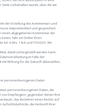
 sofern Sie nicht ausdrücklich in eine
 Seite vorbehalten wurde, über die wir
kt der Erstellung des Kommentars und
esse mitprotokolliert und gespeichert.
urch einen abgegebenen Kommentar die
reten, falls ein Dritter Ihren
 Art. 6 Abs. 1 lit.b und f DSGVO. Wir
ail, damit sichergestellt werden kann,
Datenverarbeitung im Falle der
mit Wirkung für die Zukunft abbestellen,
 Ihrer personenbezogenen Daten
iteten personenbezogenen Daten, die
en von Empfängern, gegenüber denen Ihre
cherdauer, das Bestehen eines Rechts auf
r Aufsichtsbehörde, die Herkunft Ihrer