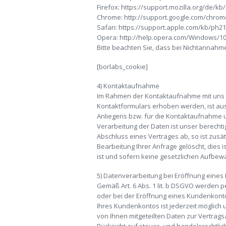
Firefox: https://support.mozilla.org/de/
Chrome: http://support.google.com/chr
Safari: https://support.apple.com/kb/ph2
Opera: http://help.opera.com/Windows/10
Bitte beachten Sie, dass bei Nichtannahm
[borlabs_cookie]
4) Kontaktaufnahme
Im Rahmen der Kontaktaufnahme mit uns (
Kontaktformulars erhoben werden, ist aus
Anliegens bzw. für die Kontaktaufnahme u
Verarbeitung der Daten ist unser berechtig
Abschluss eines Vertrages ab, so ist zusä
Bearbeitung Ihrer Anfrage gelöscht, dies 
ist und sofern keine gesetzlichen Aufbe
5) Datenverarbeitung bei Eröffnung eine
Gemäß Art. 6 Abs. 1 lit. b DSGVO werden
oder bei der Eröffnung eines Kundenkonto
Ihres Kundenkontos ist jederzeit möglich 
von Ihnen mitgeteilten Daten zur Vertrag