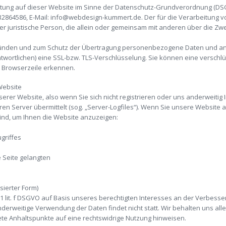
eitung auf dieser Website im Sinne der Datenschutz-Grundverordnung (DSG
1632864586, E-Mail: info@webdesign-kummert.de. Der für die Verarbeitun
oder juristische Person, die allein oder gemeinsam mit anderen über die Zw
ründen und zum Schutz der Übertragung personenbezogene Daten und ander
wortlichen) eine SSL-bzw. TLS-Verschlüsselung. Sie können eine verschl
r Browserzeile erkennen.
Website
erer Website, also wenn Sie sich nicht registrieren oder uns anderweitig
ren Server übermittelt (sog. „Server-Logfiles“). Wenn Sie unsere Website 
 sind, um Ihnen die Website anzuzeigen:
griffes
e Seite gelangten
sierter Form)
 1 lit. f DSGVO auf Basis unseres berechtigten Interesses an der Verbesser
erweitige Verwendung der Daten findet nicht statt. Wir behalten uns aller
rete Anhaltspunkte auf eine rechtswidrige Nutzung hinweisen.