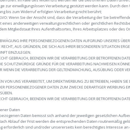
widerrufen. Im Falle des Widerrufs werden wir die betroffenen Daten unver
ge zur einwilligungslosen Verarbeitung gestützt werden kann. Durch den W
ung bis zum Widerruf erfolgten Verarbeitung nicht berührt;
GVO: Wenn Sie der Ansicht sind, dass die Verarbeitung der Sie betreff
 eines anderweitigen verwaltungsrechtlichen oder gerichtlichen Rechtsb
dem Mitgliedstaat Ihres Aufenthaltsortes, Ihres Arbeitsplatzes oder des 
NABWÄGUNG IHRE PERSONENBEZOGENEN DATEN AUFGRUND UNSERES ÜBER
GE RECHT, AUS GRÜNDEN, DIE SICH AUS IHRER BESONDEREN SITUATION ERG
UNFT EINZULEGEN.
HT GEBRAUCH, BEENDEN WIR DIE VERARBEITUNG DER BETROFFENEN DATEN
E SCHUTZWÜRDIGE GRÜNDE FÜR DIE VERARBEITUNG NACHWEISEN KÖNNEN,
ER WENN DIE VERARBEITUNG DER GELTENDMACHUNG, AUSÜBUNG ODER V
 VON UNS VERARBEITET, UM DIREKTWERBUNG ZU BETREIBEN, HABEN SIE 
NDER PERSONENBEZOGENER DATEN ZUM ZWECKE DERARTIGER WERBUNG EI
USÜBEN.
CHT GEBRAUCH, BEENDEN WIR DIE VERARBEITUNG DER BETROFFENEN DAT
gener Daten
ezogenen Daten bemisst sich anhand der jeweiligen gesetzlichen Aufbew
Nach Ablauf der Frist werden die entsprechenden Daten routinemäßig gelös
 erforderlich sind und/oder unsererseits kein berechtigtes Interesse an 