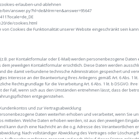
kb/cookies-erlauben-und-ablehnen
ome/bin/answer.py?hl=de&hlrm=en&answer=95647
1411?locale=de_DE
.20/de/cookies.html
e von Cookies die Funktionalität unserer Website eingeschränkt sein kann
z.B. per Kontaktformular oder E-Mail) werden personenbezogene Daten e
 dem jeweiligen Kontaktformular ersichtlich. Diese Daten werden aussch
nd die damit verbundene technische Administration gespeichert und verw
tes Interesse an der Beantwortung Ihres Anliegens gemäß Art. 6 Abs. 1 lit.
tzliche Rechtsgrundlage für die Verarbeitung Art. 6 Abs. 1 lit. b DSGVO. I
ist der Fall, wenn sich aus den Umständen entnehmen lässt, dass der betr
wahrungspflichten entgegenstehen.
s Kundenkontos und zur Vertragsabwicklung
 personenbezogene Daten weiterhin erhoben und verarbeitet, wenn Sie un
s mitteilen. Welche Daten erhoben werden, ist aus den jeweiligen Eingabe
und kann durch eine Nachricht an die o.g. Adresse des Verantwortlichen 
sabwicklung. Nach vollständiger Abwicklung des Vertrages oder Löschung